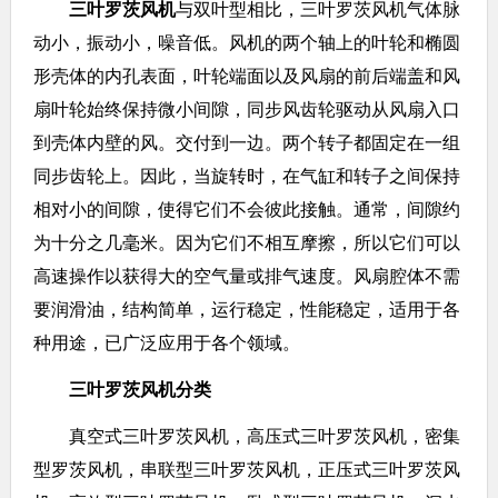
三叶罗茨风机
与双叶型相比，三叶罗茨风机气体脉
动小，振动小，噪音低。风机的两个轴上的叶轮和椭圆
形壳体的内孔表面，叶轮端面以及风扇的前后端盖和风
扇叶轮始终保持微小间隙，同步风齿轮驱动从风扇入口
到壳体内壁的风。交付到一边。两个转子都固定在一组
同步齿轮上。因此，当旋转时，在气缸和转子之间保持
相对小的间隙，使得它们不会彼此接触。通常，间隙约
为十分之几毫米。因为它们不相互摩擦，所以它们可以
高速操作以获得大的空气量或排气速度。风扇腔体不需
要润滑油，结构简单，运行稳定，性能稳定，适用于各
种用途，已广泛应用于各个领域。
三叶罗茨风机分类
真空式三叶罗茨风机，高压式三叶罗茨风机，密集
型罗茨风机，串联型三叶罗茨风机，正压式三叶罗茨风