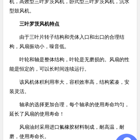
机，高效型三叶罗茨风机，卧式型三叶罗茨风机，沉水
型鼓风机。
三叶罗茨风机特点
由于三叶片转子结构和壳体入口和出口的合理结
构，风扇振动小，噪音低。
叶轮和轴是整体结构，叶轮是无磨损的。风扇的性
能是恒定的，可以长时间连续运行。
该风机体积利用率大，容积效率高，结构紧凑，安
装灵活。
轴承的选择更加合理，每个轴承的使用寿命均匀，
延长了风扇的使用寿命！
风扇油封采用进口氟橡胶材料制成，耐高温，耐
磨，使用寿命长。