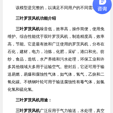
该模型是完整的，以满足不同用户的不同需求。
三叶罗茨风机功能介绍
三叶罗茨风机
噪音低，效率高，操作简便，使用免
维护。综合性能优于双叶罗茨风机，制造精度高，效率
高，节能。它是最有效和广泛使用的罗茨风机，分布在
石化，建材，电力，冶炼，化肥，采矿，港口和光。纺
纱，食品，造纸，水产养殖和污水处理，环保工业和许
多其他领域大多用于运输空气。密封后，它还可用于输
送易燃，易爆和腐蚀性气体，如气体，氢气，乙炔和二
氧化碳。不锈钢叶轮可用于输送腐蚀性有毒气体，如氯
化氢和硫化氢。
三叶罗茨风机用途：
三叶罗茨风机
广泛应用于气力输送，水处理，真空