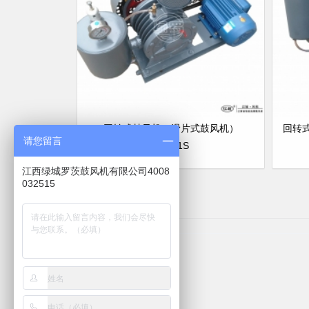
回转式鼓风机（滑片式鼓风机）
回转
请您留言
HC301S
江西绿城罗茨鼓风机有限公司4008
032515