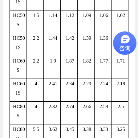
1S
HC50
1.5
1.14
1.12
1.09
1.06
1.02
S
HC50
2.2
1.44
1.42
1.39
1.36
1.32
1S
HC60
2.2
1.9
1.87
1.82
1.77
1.71
S
HC60
4
2.41
2.34
2.29
2.24
2.18
1S
HC80
4
2.82
2.74
2.66
2.59
2.5
S
HC80
5.5
3.62
3.45
3.38
3.33
3.25