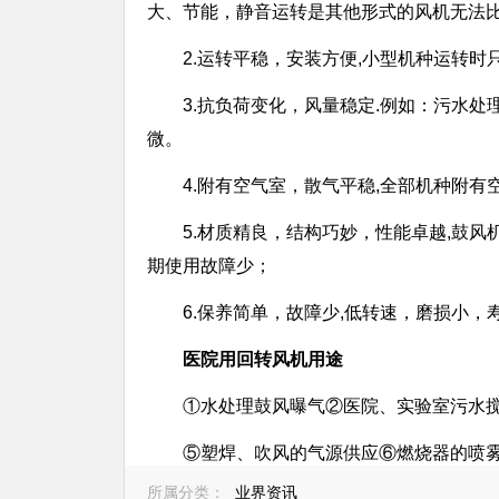
大、节能，静音运转是其他形式的风机无法
2.运转平稳，安装方便,小型机种运转
3.抗负荷变化，风量稳定.例如：污水
微。
4.附有空气室，散气平稳,全部机种附
5.材质精良，结构巧妙，性能卓越,鼓
期使用故障少；
6.保养简单，故障少,低转速，磨损小，
医院用回转风机用途
①水处理鼓风曝气②医院、实验室污水
⑤塑焊、吹风的气源供应⑥燃烧器的喷
所属分类：
业界资讯